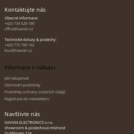
á
v
p
Kontaktujte nás
ý
a
p
Obecné informace:
t
i
+420 734 528 189
í
s
office@xavian.cz
u
Technické dotazy & poslechy:
+420 775 799 192
bucil@xavian.cz
Informace o nákupu
Jak nakupovat
Obchodní podmínky
Podmínky ochrany osobních údajů
Registrace do newsletteru
Navštivte nás
XAVIAN ELECTRONICS s.r.o.
showroom & poslechová místnost
Za Mlýnem 114