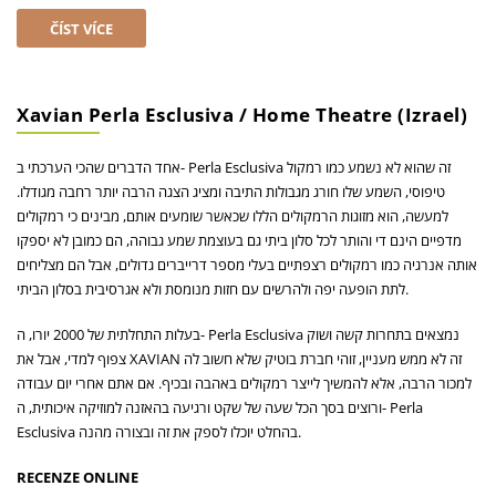
ČÍST VÍCE
Xavian Perla Esclusiva / Home Theatre (Izrael)
אחד הדברים שהכי הערכתי ב- Perla Esclusiva זה שהוא לא נשמע כמו רמקול
טיפוסי, השמע שלו חורג מגבולות התיבה ומציג הצגה הרבה יותר רחבה מגודלו.
למעשה, הוא מזוגות הרמקולים הללו שכאשר שומעים אותם, מבינים כי רמקולים
מדפיים הינם די והותר לכל סלון ביתי גם בעוצמת שמע גבוהה, הם כמובן לא יספקו
אותה אנרגיה כמו רמקולים רצפתיים בעלי מספר דרייברים גדולים, אבל הם מצליחים
לתת הופעה יפה ולהרשים עם חזות מנומסת ולא אגרסיבית בסלון הביתי.
בעלות התחלתית של 2000 יורו, ה- Perla Esclusiva נמצאים בתחרות קשה ושוק
צפוף למדי, אבל את XAVIAN זה לא ממש מעניין, זוהי חברת בוטיק שלא חשוב לה
למכור הרבה, אלא להמשיך לייצר רמקולים באהבה ובכיף. אם אתם אחרי יום עבודה
ורוצים בסך הכל שעה של שקט ורגיעה בהאזנה למוזיקה איכותית, ה- Perla
Esclusiva בהחלט יוכלו לספק את זה ובצורה מהנה.
RECENZE ONLINE