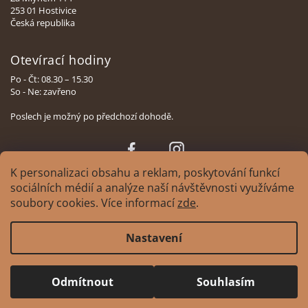
253 01 Hostivice
Česká republika
Otevírací hodiny
Po - Čt: 08.30 – 15.30
So - Ne: zavřeno
Poslech je možný po předchozí dohodě.
Face
Insta
book
gram
K personalizaci obsahu a reklam, poskytování funkcí
sociálních médií a analýze naší návštěvnosti využíváme
soubory cookies. Více informací
zde
.
Copyright 2026
XAVIAN | česká manufaktura reprosoustav
. Všechna práva
Nastavení
vyhrazena.
Upravit nastavení cookies
Design
Tomáš Hlad
&
Shoptak.cz
. Platforma Shoptet.
Odmítnout
Souhlasím