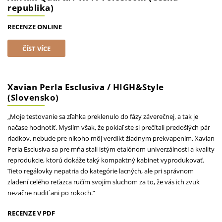
republika)
RECENZE ONLINE
ČÍST VÍCE
Xavian Perla Esclusiva / HIGH&Style
(Slovensko)
„Moje testovanie sa zľahka preklenulo do fázy záverečnej, a tak je
načase hodnotiť. Myslím však, že pokiaľ ste si prečítali predošlých pár
riadkov, nebude pre nikoho môj verdikt žiadnym prekvapením. Xavian
Perla Esclusiva sa pre mňa stali istým etalónom univerzálnosti a kvality
reprodukcie, ktorú dokáže taký kompaktný kabinet vyprodukovať.
Tieto regálovky nepatria do kategórie lacných, ale pri správnom
zladení celého reťazca ručím svojím sluchom za to, že vás ich zvuk
nezačne nudiť ani po rokoch.“
RECENZE V PDF