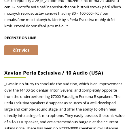
České republiky a že je „za odměnu“ můžeme mít doma za takovou
cenu – protože ani s naší naposlouchanou historií stovek párů všech
možných reprosoustav cenové hladiny 30 – 100 000,- Kč / pár
nenalézáme moc takových, které by s Perla Esclusiva mohly držet
krok. Prosté doporučení je tu málo…“
RECENZE ONLINE
ČÍST VÍCE
Xavian Perla Esclusiva / 10 Audio (USA)
„I was in no hurry to conclude the audition, which is an improvement
over the $1400 GoldenEar Triton Sevens, and completely opposite
from the underperforming $7000 Paradigm Persona B speakers. The
Perla Esclusiva speakers disappear as sources of a well-developed,
large and complex sound stage, and offer the ability to often hear
directly into a singer’s microphone. They easily possess the sonic value
of a $5000+ speaker, and are a tremendous bargain at their current
asking price. There has been no $2000-3000 speaker in my listening