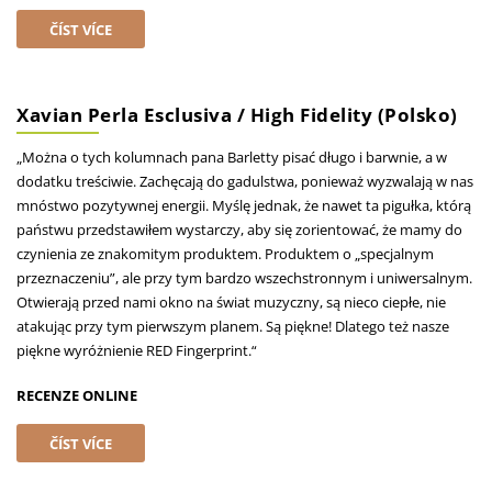
ČÍST VÍCE
Xavian Perla Esclusiva / High Fidelity (Polsko)
„Można o tych kolumnach pana Barletty pisać długo i barwnie, a w
dodatku treściwie. Zachęcają do gadulstwa, ponieważ wyzwalają w nas
mnóstwo pozytywnej energii. Myślę jednak, że nawet ta pigułka, którą
państwu przedstawiłem wystarczy, aby się zorientować, że mamy do
czynienia ze znakomitym produktem. Produktem o „specjalnym
przeznaczeniu”, ale przy tym bardzo wszechstronnym i uniwersalnym.
Otwierają przed nami okno na świat muzyczny, są nieco ciepłe, nie
atakując przy tym pierwszym planem. Są piękne! Dlatego też nasze
piękne wyróżnienie RED Fingerprint.“
RECENZE ONLINE
ČÍST VÍCE