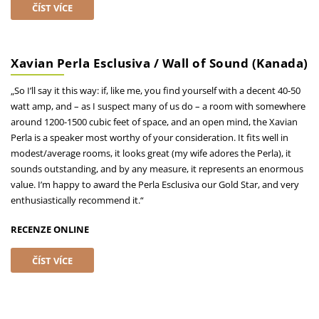
ČÍST VÍCE
Xavian Perla Esclusiva / Wall of Sound (Kanada)
„So I’ll say it this way: if, like me, you find yourself with a decent 40-50
watt amp, and – as I suspect many of us do – a room with somewhere
around 1200-1500 cubic feet of space, and an open mind, the Xavian
Perla is a speaker most worthy of your consideration. It fits well in
modest/average rooms, it looks great (my wife adores the Perla), it
sounds outstanding, and by any measure, it represents an enormous
value. I’m happy to award the Perla Esclusiva our Gold Star, and very
enthusiastically recommend it.“
RECENZE ONLINE
ČÍST VÍCE