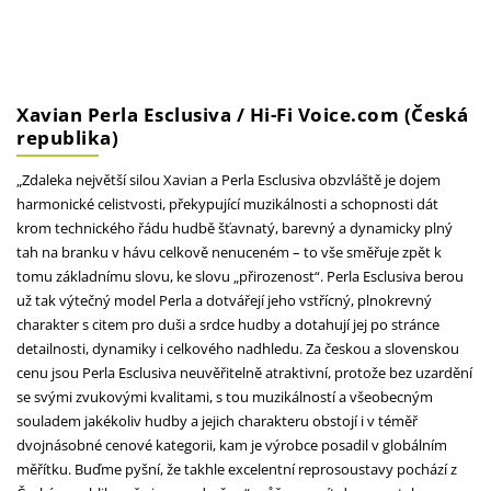
Xavian Perla Esclusiva / Hi-Fi Voice.com (Česká
republika)
„Zdaleka největší silou Xavian a Perla Esclusiva obzvláště je dojem
harmonické celistvosti, překypující muzikálnosti a schopnosti dát
krom technického řádu hudbě šťavnatý, barevný a dynamicky plný
tah na branku v hávu celkově nenuceném – to vše směřuje zpět k
tomu základnímu slovu, ke slovu „přirozenost“. Perla Esclusiva berou
už tak výtečný model Perla a dotvářejí jeho vstřícný, plnokrevný
charakter s citem pro duši a srdce hudby a dotahují jej po stránce
detailnosti, dynamiky i celkového nadhledu. Za českou a slovenskou
cenu jsou Perla Esclusiva neuvěřitelně atraktivní, protože bez uzardění
se svými zvukovými kvalitami, s tou muzikálností a všeobecným
souladem jakékoliv hudby a jejich charakteru obstojí i v téměř
dvojnásobné cenové kategorii, kam je výrobce posadil v globálním
měřítku. Buďme pyšní, že takhle excelentní reprosoustavy pochází z