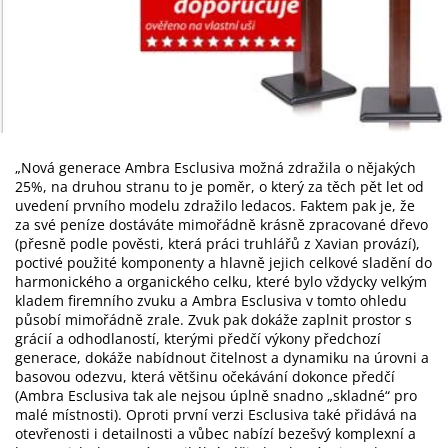
„Nová generace Ambra Esclusiva možná zdražila o nějakých
25%, na druhou stranu to je poměr, o který za těch pět let od
uvedení prvního modelu zdražilo ledacos. Faktem pak je, že
za své peníze dostáváte mimořádně krásně zpracované dřevo
(přesně podle pověsti, která práci truhlářů z Xavian provází),
poctivé použité komponenty a hlavně jejich celkové sladění do
harmonického a organického celku, které bylo vždycky velkým
kladem firemního zvuku a Ambra Esclusiva v tomto ohledu
působí mimořádně zrale. Zvuk pak dokáže zaplnit prostor s
grácií a odhodlaností, kterými předčí výkony předchozí
generace, dokáže nabídnout čitelnost a dynamiku na úrovni a
basovou odezvu, která většinu očekávání dokonce předčí
(Ambra Esclusiva tak ale nejsou úplně snadno „skladné“ pro
malé místnosti). Oproti první verzi Esclusiva také přidává na
otevřenosti i detailnosti a vůbec nabízí bezešvý komplexní a