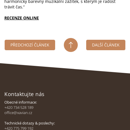
harmonicky barevný muzikální zážitek, s kterým je radost
trávit čas.“
RECENZE ONLINE
PŘEDCHOZÍ ČLÁNEK
DALŠÍ ČLÁNEK
Z
á
Kontaktujte nás
p
a
Obecné informace:
t
+420 734 528 189
office@xavian.cz
í
Technické dotazy & poslechy:
+420 775 799 192