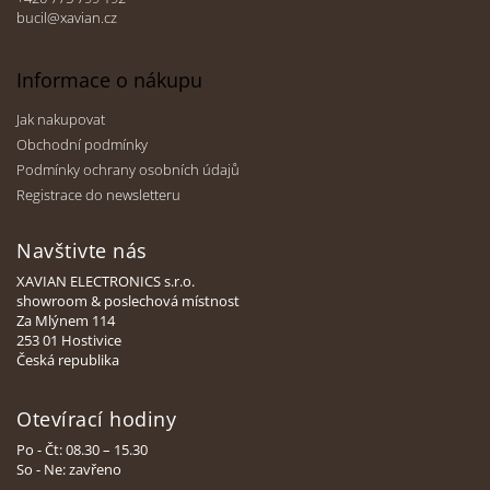
u
bucil@xavian.cz
Informace o nákupu
Jak nakupovat
Obchodní podmínky
Podmínky ochrany osobních údajů
Registrace do newsletteru
Navštivte nás
XAVIAN ELECTRONICS s.r.o.
showroom & poslechová místnost
Za Mlýnem 114
253 01 Hostivice
Česká republika
Otevírací hodiny
Po - Čt: 08.30 – 15.30
So - Ne: zavřeno