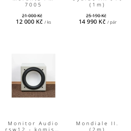
7005
(1m)
21 000 Kč
25 190 Kč
12 000 Kč
14 990 Kč
/ ks
/ pár
Monitor Audio
Mondiale II.
rsw12 - komisní
(2m)