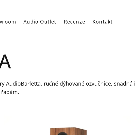
wroom
Audio Outlet
Recenze
Kontakt
A
y AudioBarletta, ručně dýhované ozvučnice, snadná in
m řadám.