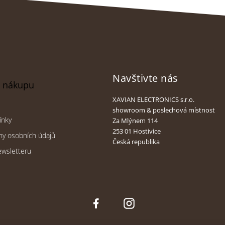
v
k
y
v
ý
p
i
s
Navštivte nás
u
o nákupu
XAVIAN ELECTRONICS s.r.o.
showroom & poslechová místnost
ínky
Za Mlýnem 114
253 01 Hostivice
ny osobních údajů
Česká republika
ewsletteru
Face
Inst
boo
agra
k
m