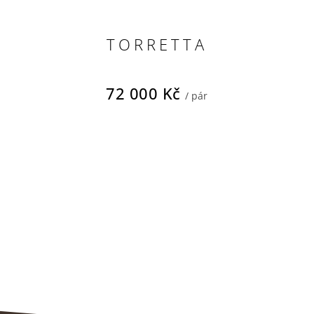
TORRETTA
72 000 Kč
/ pár
O
v
l
á
d
a
c
í
p
r