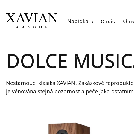
Přejít
na
obsah
Nabídka
O nás
Sho
DOLCE MUSIC
Nestárnoucí klasika XAVIAN. Zakázkové reproduktor
je věnována stejná pozornost a péče jako ostatní
V
ý
p
i