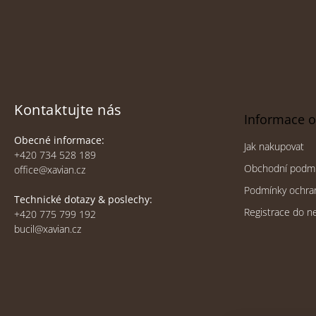
Z
á
p
a
t
Kontaktujte nás
Informace 
í
Obecné informace:
Jak nakupovat
+420 734 528 189
Obchodní podm
office@xavian.cz
Podmínky ochra
Technické dotazy & poslechy:
Registrace do n
+420 775 799 192
bucil@xavian.cz