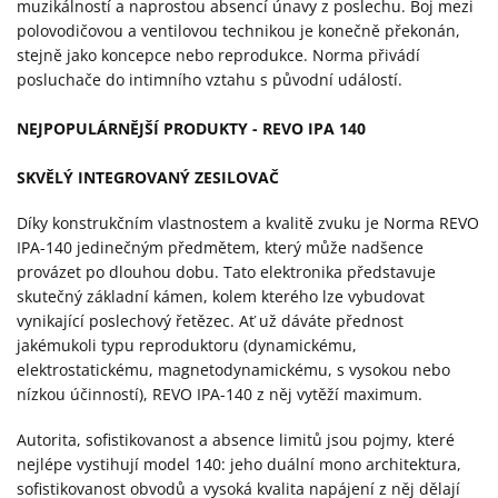
muzikálností a naprostou absencí únavy z poslechu. Boj mezi
polovodičovou a ventilovou technikou je konečně překonán,
stejně jako koncepce nebo reprodukce. Norma přivádí
posluchače do intimního vztahu s původní událostí.
NEJPOPULÁRNĚJŠÍ PRODUKTY - REVO IPA 140
SKVĚLÝ INTEGROVANÝ ZESILOVAČ
Díky konstrukčním vlastnostem a kvalitě zvuku je Norma REVO
IPA-140 jedinečným předmětem, který může nadšence
provázet po dlouhou dobu. Tato elektronika představuje
skutečný základní kámen, kolem kterého lze vybudovat
vynikající poslechový řetězec. Ať už dáváte přednost
jakémukoli typu reproduktoru (dynamickému,
elektrostatickému, magnetodynamickému, s vysokou nebo
nízkou účinností), REVO IPA-140 z něj vytěží maximum.
Autorita, sofistikovanost a absence limitů jsou pojmy, které
nejlépe vystihují model 140: jeho duální mono architektura,
sofistikovanost obvodů a vysoká kvalita napájení z něj dělají