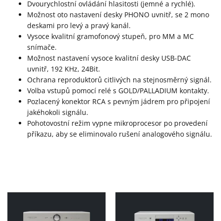
Dvourychlostní ovládání hlasitosti (jemné a rychlé).
Možnost oto nastavení desky PHONO uvnitř, se 2 mono
deskami pro levý a pravý kanál.
Vysoce kvalitní gramofonový stupeň, pro MM a MC
snímače.
Možnost nastavení vysoce kvalitní desky USB-DAC
uvnitř, 192 KHz, 24Bit.
Ochrana reproduktorů citlivých na stejnosměrný signál.
Volba vstupů pomocí relé s GOLD/PALLADIUM kontakty.
Pozlacený konektor RCA s pevným jádrem pro připojení
jakéhokoli signálu.
Pohotovostní režim vypne mikroprocesor po provedení
příkazu, aby se eliminovalo rušení analogového signálu.
V
ý
p
i
s
p
r