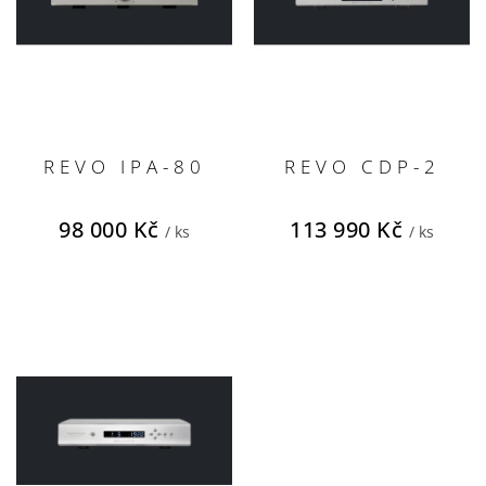
o
d
u
k
t
ů
REVO IPA-80
REVO CDP-2
98 000 Kč
113 990 Kč
/ ks
/ ks