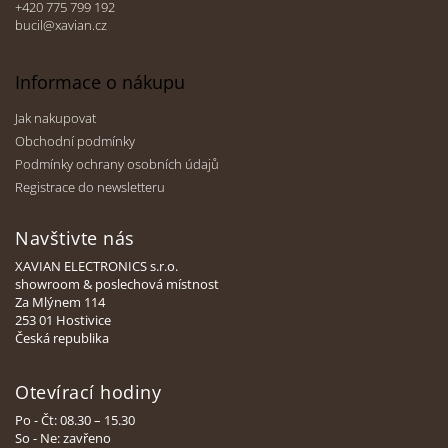
ý
+420 775 799 192
p
bucil@xavian.cz
i
s
u
Informace o nákupu
Jak nakupovat
Obchodní podmínky
Podmínky ochrany osobních údajů
Registrace do newsletteru
Navštivte nás
XAVIAN ELECTRONICS s.r.o.
showroom & poslechová místnost
Za Mlýnem 114
253 01 Hostivice
Česká republika
Otevírací hodiny
Po - Čt: 08.30 – 15.30
So - Ne: zavřeno