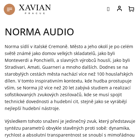
Přejít
na
obsah
NORMA AUDIO
Norma sídlí v italské Cremoně. Město a jeho okolí je po celém
světě známé jako domov velkých skladatelů, jako byli
Monteverdi a Ponchielli, a slavných výrobců houslí, jako byli
Stradivari, Amati, Guarneri a mnoho dalších. Dodnes se na
starobylých cestách města nachází více než 100 houslařských
dílen. V tomto inspirativním kontextu, kde hudba prostupuje
vším, se Norma již více než 20 let zabývá studiem a realizací
sofistikovaných zvukových zesilovačů, kde se musí spojit
technické dovednosti a hudební cit, stejně jako se vyrábějí
nejlepší hudební nástroje.
Výsledkem tohoto snažení je jedinečný zvuk, který představuje
syntézu parametrů obvykle stavěných proti sobě: dynamika,
rychlost a absolutní transparentnost se snoubí s mimořádnou