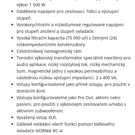
výkon 1 500 W.
Oddělené napájení pro zesilovací, řídicí a výstupní
stupeň.
Vysokorychlostní a nízkošumové regulované napájení
pro stupeň zesílení a stupeň ovladače.
Vysoká filtrační kapacita (70 000 uF) s četnými (24)
nízkoimpedančními kondenzátory.
Celohliníkový nemagnetický rám
Toroidní výkonový transformátor speciálně navržený pro
audio aplikace, nízký rozptylový tok. nízký mechanický
šum, magnetické jádro s vysokou permeabilitou a
následnou nízkou výstupní impedancí, 2 x 400 VA.
Vstupy konfigurovatelné jako přímé vstupy, pro použití v
domácím kině.
Výstupy konfigurovatelné jako Pre Out, aktivní nebo
pasivní, pro použití s výkonovým zesilovačem a/nebo s
aktivním subwooferem.
Vyvážený vstup XLR.
Dálkové ovládání všech funkcí pomocí dálkového
ovladače NORMA RC-4.