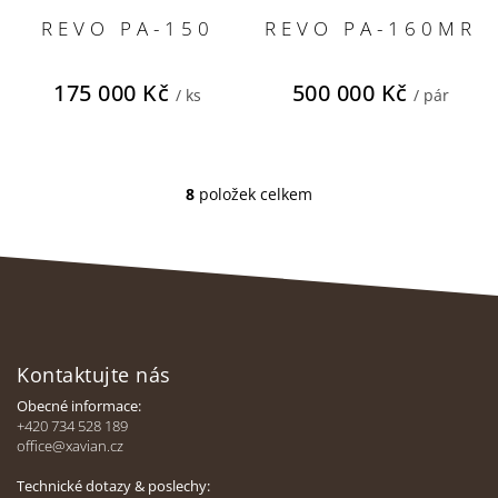
REVO PA-150
REVO PA-160MR
175 000 Kč
500 000 Kč
/ ks
/ pár
8
položek celkem
O
v
l
á
d
a
Z
c
í
á
p
Kontaktujte nás
p
r
a
Obecné informace:
v
t
+420 734 528 189
k
office@xavian.cz
í
y
v
Technické dotazy & poslechy: