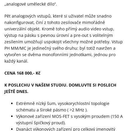
„analogové umělecké dílo“.
Pět analogových vstupů, které si uživatel může snadno
nakonfigurovat, činí z tohoto zesilovače mimořádně
univerzální objekt. Kromě toho přímý audio video vstup,
výstup na pásku s pevnou úrovní a pre-out s volitelným
zesílením umožňují uspokojit všechny možné potřeby. Vstup
PH MM/MC je jedinečný svého druhu: byl totiž navržen a
vytvořen se dvěma monofonními jednotkami, jednou pro
každý kanál.
CENA 168 000,- Kč
K POSLECHU V NAŠEM STUDIU. DOMLUVTE SI POSLECH
JEŠTĚ DNES.
Extrémně nízký šum, vysokorychlostní topologie
schématu a široké pásmo ( >2 MHz ).
Výkonové zařízení MOS-FET s vysokým proudem (150 A
výstupní špičkový proud).
Dvanáct výkonových zařízení pro celkový jmenovitý