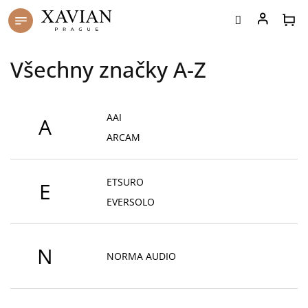
Přejít
na
obsah
Všechny značky A-Z
AAI
A
ARCAM
ETSURO
E
EVERSOLO
N
NORMA AUDIO