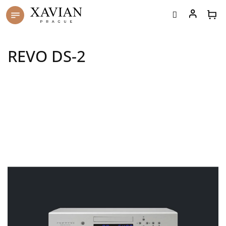
Přejít
na
obsah
REVO DS-2