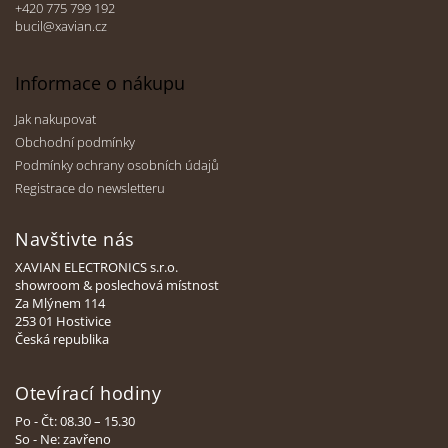
+420 775 799 192
bucil@xavian.cz
Informace o nákupu
Jak nakupovat
Obchodní podmínky
Podmínky ochrany osobních údajů
Registrace do newsletteru
Navštivte nás
XAVIAN ELECTRONICS s.r.o.
showroom & poslechová místnost
Za Mlýnem 114
253 01 Hostivice
Česká republika
Otevírací hodiny
Po - Čt: 08.30 – 15.30
So - Ne: zavřeno