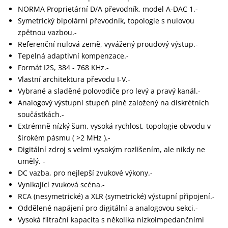
NORMA Proprietární D/A převodník, model A-DAC 1.-
Symetrický bipolární převodník, topologie s nulovou
zpětnou vazbou.-
Referenční nulová země, vyvážený proudový výstup.-
Tepelná adaptivní kompenzace.-
Formát I2S, 384 - 768 KHz.-
Vlastní architektura převodu I-V.-
Vybrané a sladěné polovodiče pro levý a pravý kanál.-
Analogový výstupní stupeň plně založený na diskrétních
součástkách.-
Extrémně nízký šum, vysoká rychlost, topologie obvodu v
širokém pásmu ( >2 MHz ).-
Digitální zdroj s velmi vysokým rozlišením, ale nikdy ne
umělý. -
DC vazba, pro nejlepší zvukové výkony.-
Vynikající zvuková scéna.-
RCA (nesymetrické) a XLR (symetrické) výstupní připojení.-
Oddělené napájení pro digitální a analogovou sekci.-
Vysoká filtrační kapacita s několika nízkoimpedančními