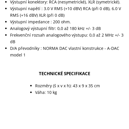
Výstupní konektory: RCA (nesymetrické), XLR (symetrické).
Výstupní napětí : 3.0 V RMS (+10 dBV) RCA (při 0 dB), 6.0 V
RMS (+16 dBV) XLR (při 0 dB)
Výstupní impedance : 200 ohm.
Analogový výstupní filtr: 0,0 až 180 kHz +/- 3 dB
Frekvenční rozsah analogového výstupu: 0,0 až 2 MHz +/- 3
dB
D/A převodníky : NORMA DAC vlastní konstrukce - A-DAC
model 1
TECHNICKÉ SPECIFIKACE
Rozměry (š x v x h): 43 x 9 x 35 cm
Váha: 10 kg