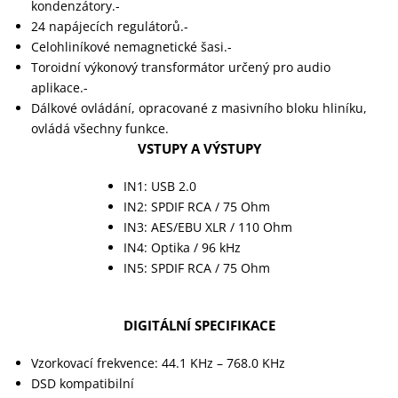
kondenzátory.-
24 napájecích regulátorů.-
Celohliníkové nemagnetické šasi.-
Toroidní výkonový transformátor určený pro audio
aplikace.-
Dálkové ovládání, opracované z masivního bloku hliníku,
ovládá všechny funkce.
VSTUPY A VÝSTUPY
IN1: USB 2.0
IN2: SPDIF RCA / 75 Ohm
IN3: AES/EBU XLR / 110 Ohm
IN4: Optika / 96 kHz
IN5: SPDIF RCA / 75 Ohm
DIGITÁLNÍ SPECIFIKACE
Vzorkovací frekvence: 44.1 KHz – 768.0 KHz
DSD kompatibilní