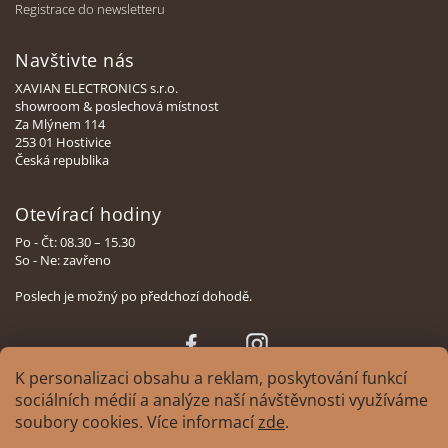
Registrace do newsletteru
Navštivte nás
XAVIAN ELECTRONICS s.r.o.
showroom & poslechová místnost
Za Mlýnem 114
253 01 Hostivice
Česká republika
Otevírací hodiny
Po - Čt: 08.30 – 15.30
So - Ne: zavřeno
Poslech je možný po předchozí dohodě.
Face
Insta
book
gram
K personalizaci obsahu a reklam, poskytování funkcí
sociálních médií a analýze naší návštěvnosti využíváme
soubory cookies. Více informací
zde
.