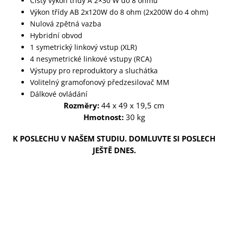
Čistý výkon třídy A 2×30 W do 8 ohmů
Výkon třídy AB 2x120W do 8 ohm (2x200W do 4 ohm)
Nulová zpětná vazba
Hybridní obvod
1 symetrický linkový vstup (XLR)
4 nesymetrické linkové vstupy (RCA)
Výstupy pro reproduktory a sluchátka
Volitelný gramofonový předzesilovač MM
Dálkové ovládání
Rozměry:
44 x 49 x 19,5 cm
Hmotnost:
30 kg
K POSLECHU V NAŠEM STUDIU. DOMLUVTE SI POSLECH
JEŠTĚ DNES.