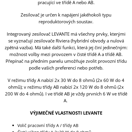
pracující ve třídě A nebo AB.
Zesilovač je určen k napájení jakéhokoli typu
reproduktorových soustav.
Integrovaný zesilovač LEVANTE má všechny prvky, kterými
se vyznačují zesilovače Riviera (hybridní obvody a nulová
zpětná vazba). Má také další funkci, která jej činí jedinečným:
možnost volby mezi provozem v čisté třídě A a třídě AB.
Přepínač na předním panelu umožňuje zvolit provozní třídu
podle vašich preferencí nebo potřeb.
V režimu třídy A nabízí 2x 30 W do 8 ohmů (2x 60 W do 4
ohmů); v režimu třídy AB nabízí 2x 120 W do 8 ohmů (2x
200 W do 4 ohmů). I ve třídě AB je vždy prvních 6 W ve třídě
A.
VÝJIMEČNÉ VLASTNOSTI LEVANTE
Volič pracovní třídy A / třídy AB