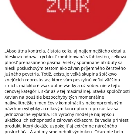
„Absolútna kontrola, čistota celku aj najjemnejšieho detailu,
blesková odozva, rýchlosť kombinovaná s ľahkosťou, celková
plnosť prenášaného pásma. Všetky spomínané atribúty sa
niesli posluchovým testom ako závan príjemného čerstvého
južného povetria. Totiž, existuje veľká skupina špičkovo
znejúcich reprosústav, ktoré vám poskytnú veľkú väčšinu
z nich, máloktoré však úplne všetky a už vôbec nie v tejto
cenovej kategórii, skôr až v tej maximálnej. Stávka spoločnosti
Xavian na použitie bezpochyby tých momentálne
najkvalitnejších meničov v kombinácii s nekompromisným
návrhom výhybky a celkovým konceptom reprosústav sa
jednoznačne vyplatila. Ich výročný model je najlepšou
ukážkou ich schopností a zároveň dôkazom, že vedia priniesť
produkt, ktorý dokáže uspokojiť aj extrémne náročného
poslucháča. A ani my sme neboli výnimkou. Očarenie bolo