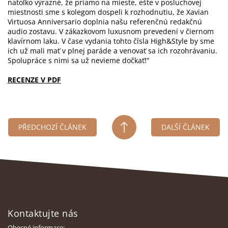
natoľko výrazné, že priamo na mieste, ešte v posluchovej
miestnosti sme s kolegom dospeli k rozhodnutiu, že Xavian
Virtuosa Anniversario doplnia našu referenčnú redakčnú
audio zostavu. V zákazkovom luxusnom prevedení v čiernom
klavírnom laku. V čase vydania tohto čísla High&Style by sme
ich už mali mať v plnej paráde a venovať sa ich rozohrávaniu.
Spolupráce s nimi sa už nevieme dočkať!“
RECENZE V PDF
PŘEDCHOZÍ ČLÁNEK
DALŠÍ ČLÁNEK
Z
á
Kontaktujte nás
p
a
Obecné informace: