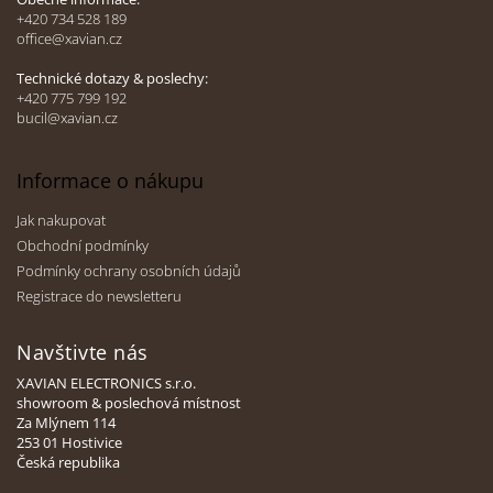
t
+420 734 528 189
office@xavian.cz
í
Technické dotazy & poslechy:
+420 775 799 192
bucil@xavian.cz
Informace o nákupu
Jak nakupovat
Obchodní podmínky
Podmínky ochrany osobních údajů
Registrace do newsletteru
Navštivte nás
XAVIAN ELECTRONICS s.r.o.
showroom & poslechová místnost
Za Mlýnem 114
253 01 Hostivice
Česká republika