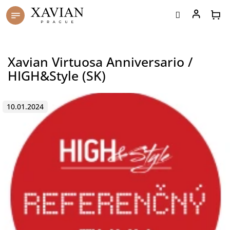
Přejít
na
obsah
Xavian Virtuosa Anniversario /
HIGH&Style (SK)
10.01.2024