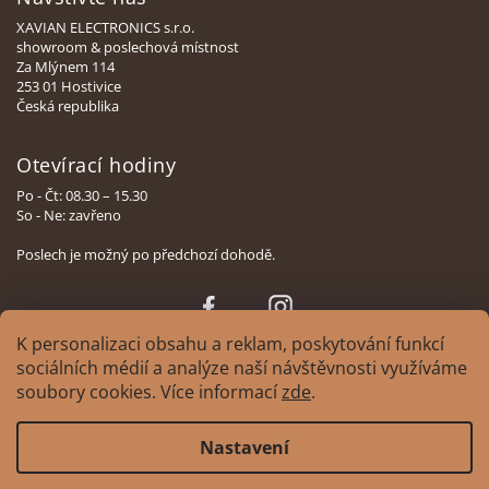
XAVIAN ELECTRONICS s.r.o.
showroom & poslechová místnost
Za Mlýnem 114
253 01 Hostivice
Česká republika
Otevírací hodiny
Po - Čt: 08.30 – 15.30
So - Ne: zavřeno
Poslech je možný po předchozí dohodě.
Face
Insta
book
gram
K personalizaci obsahu a reklam, poskytování funkcí
sociálních médií a analýze naší návštěvnosti využíváme
soubory cookies. Více informací
zde
.
Copyright 2026
XAVIAN | česká manufaktura reprosoustav
. Všechna práva
Nastavení
vyhrazena.
Upravit nastavení cookies