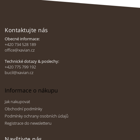
Z
á
Kontaktujte nás
p
a
Obecné informace:
t
+420 734 528 189
office@xavian.cz
í
Technické dotazy & poslechy:
+420 775 799 192
bucil@xavian.cz
Informace o nákupu
Jak nakupovat
Obchodní podmínky
Podmínky ochrany osobních údajů
Registrace do newsletteru
Navštivte nás