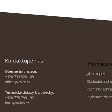
Z
á
p
a
t
Kontaktujte nás
Informace 
í
Obecné informace:
Jak nakupovat
+420 734 528 189
Obchodní podm
office@xavian.cz
Podmínky ochra
Technické dotazy & poslechy:
Registrace do n
+420 775 799 192
bucil@xavian.cz