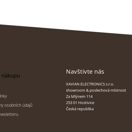
Navštivte nás
o nákupu
XAVIAN ELECTRONICS s.r.o.
showroom & poslechová místnost
ínky
Za Mlýnem 114
253 01 Hostivice
ny osobních údajů
Česká republika
ewsletteru