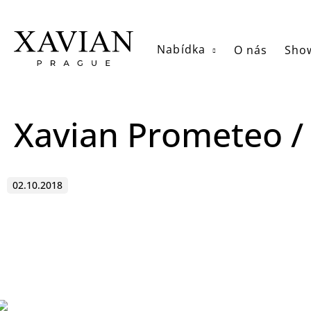
Přejít
na
obsah
Nabídka
O nás
Sho
Xavian Prometeo /
02.10.2018