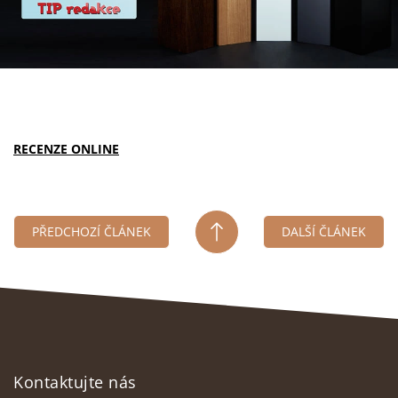
RECENZE ONLINE
PŘEDCHOZÍ ČLÁNEK
DALŠÍ ČLÁNEK
Z
á
Kontaktujte nás
p