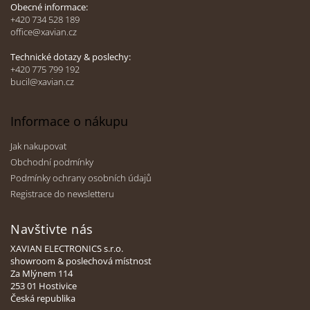
a
Obecné informace:
t
+420 734 528 189
office@xavian.cz
í
Technické dotazy & poslechy:
+420 775 799 192
bucil@xavian.cz
Informace o nákupu
Jak nakupovat
Obchodní podmínky
Podmínky ochrany osobních údajů
Registrace do newsletteru
Navštivte nás
XAVIAN ELECTRONICS s.r.o.
showroom & poslechová místnost
Za Mlýnem 114
253 01 Hostivice
Česká republika