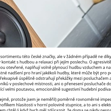
sortimentu této české značky, ale v žádném případě ne díky
ký kontakt s hudbou a relaxaci při jejím poslechu. O agresivit
 jsou otevřené, naplňují volně plynoucí hudbu vzduchem a na
ostné nadšení pro hraní jakékoli hudby, které může být pro p
řekvapivě úspěšně odstraňují překážky mezi posluchačem a h
níků v poslechové místnosti, ani o přenesení posluchače do 
jící velmi poutavou, emocionálně sugestivní hudební podív
(zřejmě, protože jsem je neměřil) poměrně rovnoměrné imped
noflíkem hlasitosti v horní polovině stupnice, a to ani s e
k jsem chtěl (i když bych měl zdůraznit, že doma se nikdy ne