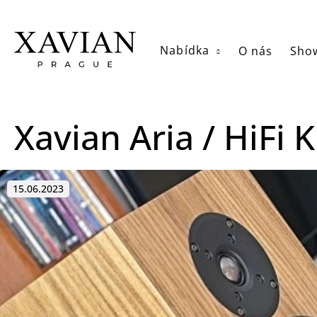
Přejít
na
obsah
Nabídka
O nás
Sho
Xavian Aria / HiFi K
15.06.2023