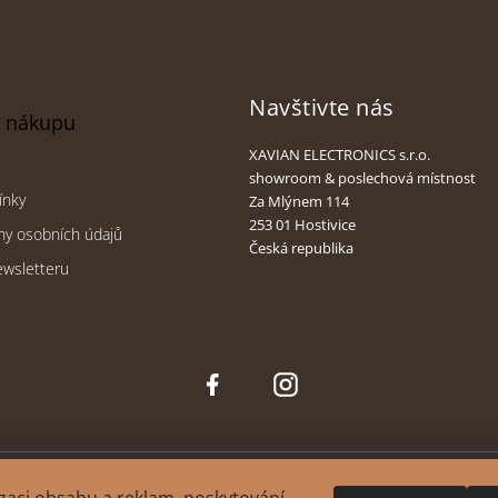
Navštivte nás
o nákupu
XAVIAN ELECTRONICS s.r.o.
showroom & poslechová místnost
ínky
Za Mlýnem 114
253 01 Hostivice
ny osobních údajů
Česká republika
ewsletteru
Face
Inst
boo
agra
k
m