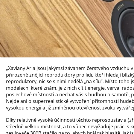
„Xaviany Aria jsou jakýmsi závanem čerstvého vzduchu v 
přirozeně znějící reproduktory pro lidi, kteří hledají blíz
reproduktory, nic se s nimi nedělá „na sílu“. Místo toho
modelech, které znám, je z nich cítit energie, verva, rad
poslechové místnosti a nechat vás s hudbou o samotě, p
Nejde ani o superrealistické vytvoření přítomnosti hudeb
vysokou energii a již zmíněnou otevřenost zvuku vytváře
Díky relativně vysoké účinnosti těchto reprosoustav a 
středně velkou místnost, a to vůbec nevyžaduje práci s k
zesilovače 300B stačilo na to, abych hrál tak hlasitě, ja