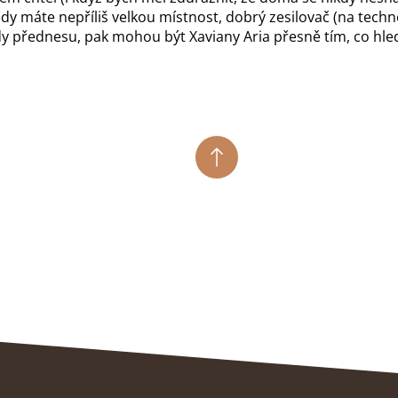
edy máte nepříliš velkou místnost, dobrý zesilovač (na techn
dy přednesu, pak mohou být Xaviany Aria přesně tím, co hledá