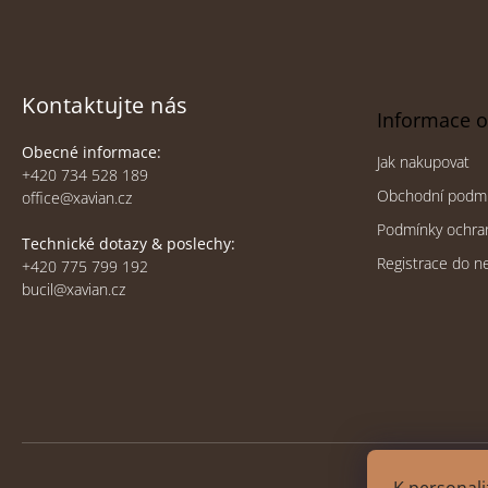
Z
á
p
a
t
Kontaktujte nás
Informace 
í
Obecné informace:
Jak nakupovat
+420 734 528 189
Obchodní podm
office@xavian.cz
Podmínky ochra
Technické dotazy & poslechy:
Registrace do n
+420 775 799 192
bucil@xavian.cz