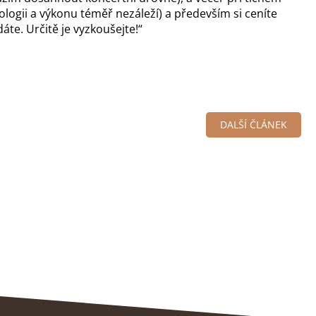
ologii a výkonu téměř nezáleží) a především si ceníte
te. Určitě je vyzkoušejte!“
DALŠÍ ČLÁNEK