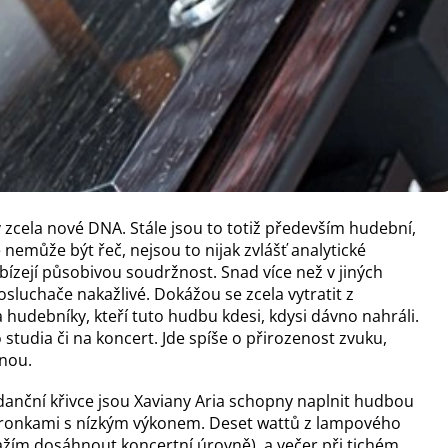
 zcela nové DNA. Stále jsou to totiž především hudební,
ě nemůže být řeč, nejsou to nijak zvlášť analytické
bízejí působivou soudržnost. Snad více než v jiných
osluchače nakažlivé. Dokážou se zcela vytratit z
udebníky, kteří tuto hudbu kdesi, kdysi dávno nahráli.
studia či na koncert. Jde spíše o přirozenost zvuku,
anou.
anční křivce jsou Xaviany Aria schopny naplnit hudbou
lektronkami s nízkým výkonem. Deset wattů z lampového
snažím dosáhnout koncertní úrovně), a večer při tichém