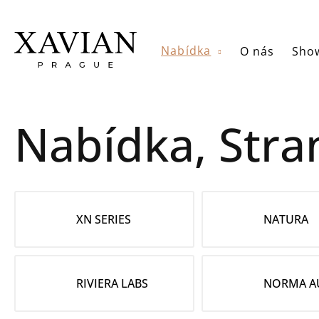
Přejít
na
obsah
Nabídka
O nás
Sho
Nabídka
, Stra
XN SERIES
NATURA
RIVIERA LABS
NORMA A