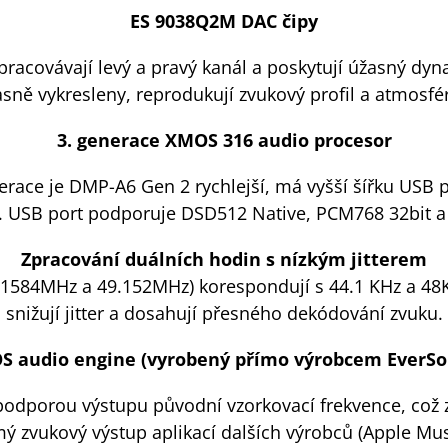
ES 9038Q2M DAC čipy
acovávají levý a pravý kanál a poskytují úžasný dynami
sně vykresleny, reprodukují zvukový profil a atmosfé
3. generace XMOS 316 audio procesor
race je DMP-A6 Gen 2 rychlejší, má vyšší šířku USB p
í. USB port podporuje DSD512 Native, PCM768 32bit 
Zpracování duálních hodin s nízkým jitterem
5.1584MHz a 49.152MHz) korespondují s 44.1 KHz a 4
snižují jitter a dosahují přesného dekódování zvuku.
S audio engine (vyrobený přímo výrobcem EverSo
 podporou výstupu původní vzorkovací frekvence, což 
 zvukový výstup aplikací dalších výrobců (Apple Mus