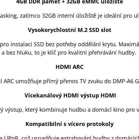
4GB DDR paměť + 32GB eMMC úložiště
tasking, zatímco 32GB interní úložiště je ideální pro 
Vysokorychlostní M.2 SSD slot
o instalaci SSD bez potřeby oddělání krytu. Maximální 
a bez hluku, to je klíč pro kvalitní přehrávání hudby.
HDMI ARC
 ARC umožňuje přímý přenos TV zvuku do DMP-A6 G
Vícekanálový HDMI výstup HDMI
ý výstup, který kombinuje hudbu a domácí kino pro vz
Kompatibilní s vícero protokoly
 UPnP, což usnadňuje extrahování hudby z domácích