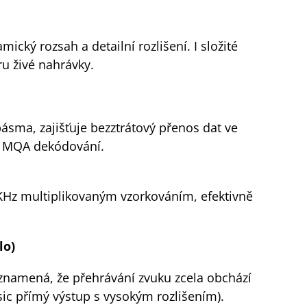
cký rozsah a detailní rozlišení. I složité
ru živé nahrávky.
ásma, zajišťuje bezztrátový přenos dat ve
a MQA dekódování.
8KHz multiplikovaným vzorkováním, efektivně
lo)
znamená, že přehrávání zvuku zcela obchází
ic přímý výstup s vysokým rozlišením).