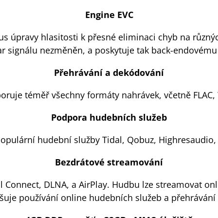
Engine EVC
 úpravy hlasitosti k přesné eliminaci chyb na různých 
tvar signálu nezměněn, a poskytuje tak back-endovému
Přehrávání a dekódování
ruje téměř všechny formáty nahrávek, včetně FLAC,
Podpora hudebních služeb
pulární hudební služby Tidal, Qobuz, Highresaudio, 
Bezdrátové streamování
 Connect, DLNA, a AirPlay. Hudbu lze streamovat onlin
šuje používání online hudebních služeb a přehráván