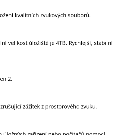
uložení kvalitních zvukových souborů.
velikost úložiště je 4TB. Rychlejší, stabilní
en 2.
rušující zážitek z prostorového zvuku.
 úložných zařízení nebo počítačů pomocí