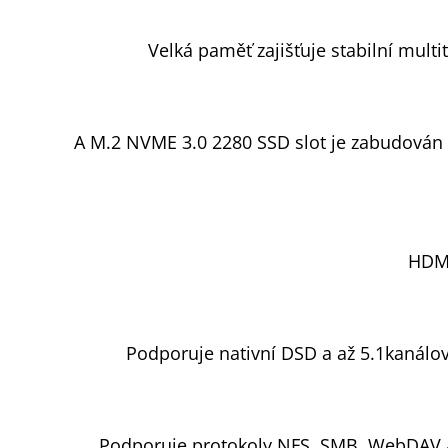
Velká paměť zajišťuje stabilní multi
A M.2 NVME 3.0 2280 SSD slot je zabudován pr
HDMI
Podporuje nativní DSD a až 5.1kanálov
Podporuje protokoly NFS, SMB, WebDAV a