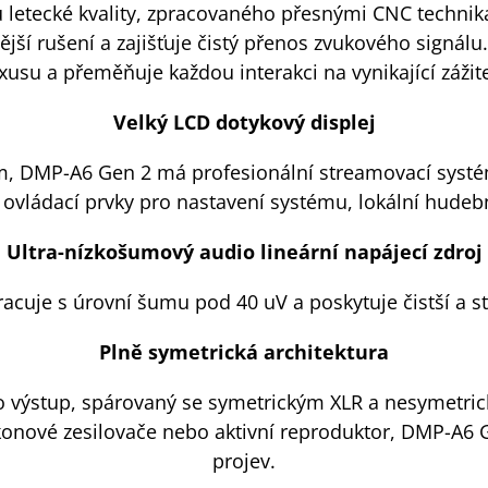
u letecké kvality, zpracovaného přesnými CNC technika
nější rušení a zajišťuje čistý přenos zvukového signá
xusu a přeměňuje každou interakci na vynikající zážit
Velký LCD dotykový displej
, DMP-A6 Gen 2 má profesionální streamovací systé
é ovládací prvky pro nastavení systému, lokální hudebn
Ultra-nízkošumový audio lineární napájecí zdroj
racuje s úrovní šumu pod 40 uV a poskytuje čistší a st
Plně symetrická architektura
 výstup, spárovaný se symetrickým XLR a nesymetrick
konové zesilovače nebo aktivní reproduktor, DMP-A6 Ge
projev.