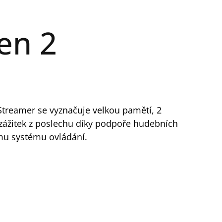
en 2
Streamer se vyznačuje velkou pamětí, 2
zážitek z poslechu díky podpoře hudebních
ímu systému ovládání.