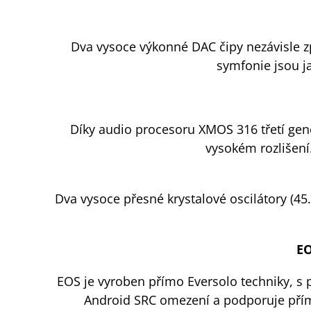
Dva vysoce výkonné DAC čipy nezávisle zpr
symfonie jsou ja
Díky audio procesoru XMOS 316 třetí gene
vysokém rozlišen
Dva vysoce přesné krystalové oscilátory (4
EO
EOS je vyroben přímo Eversolo techniky, s
Android SRC omezení a podporuje přímý