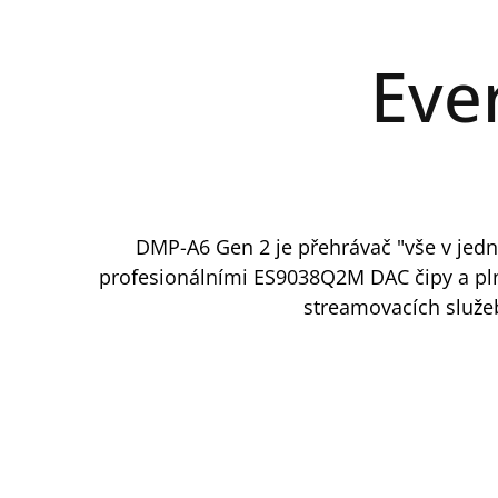
Eve
DMP-A6 Gen 2 je přehrávač "vše v jedn
profesionálními ES9038Q2M DAC čipy a pln
streamovacích služeb