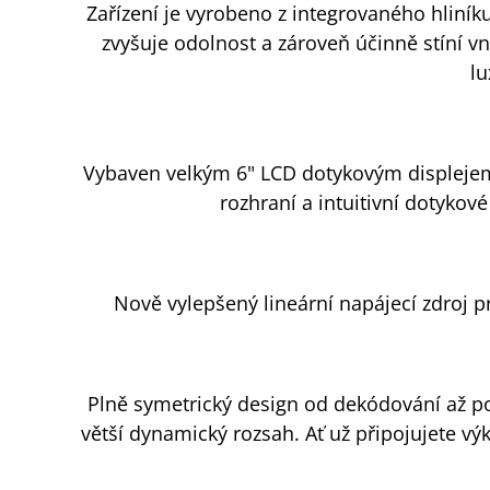
Zařízení je vyrobeno z integrovaného hliník
zvyšuje odolnost a zároveň účinně stíní v
lu
Vybaven velkým 6" LCD dotykovým displejem
rozhraní a intuitivní dotykov
Nově vylepšený lineární napájecí zdroj p
Plně symetrický design od dekódování až po
větší dynamický rozsah. Ať už připojujete vý