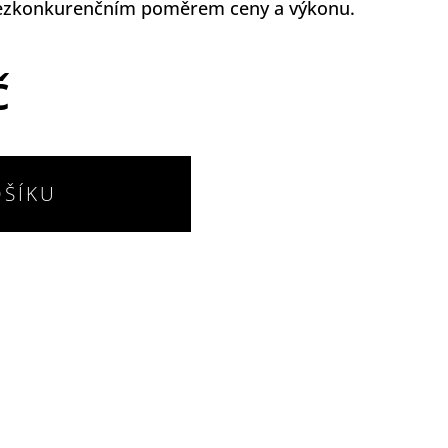
bezkonkurenčním poměrem ceny a výkonu.
č
OŠÍKU