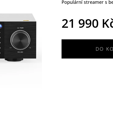
Populární streamer s 
21 990 K
DO K