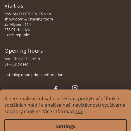
Visit us
XAVIAN ELECTRONICS s.r.o.
showroom & listening room
Za Mlýnem 114
253 01 Hostivice
Czech republic
Opening hours
Mo - Th: 08.30 – 15.30
Sa - Su: closed
Listening upon prior confirmation.
Face
Insta
book
gram
K personalizaci obsahu a reklam, poskytování funkcí
sociálních médií a analýze naší návštěvnosti využíváme
soubory cookies. Více informací
zde
.
Copyright 2026
XAVIAN | česká manufaktura reprosoustav
. All rights
Settings
reserved.