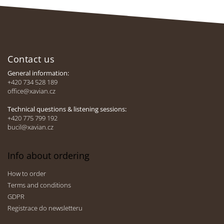
F
o
Contact us
o
t
General information:
e
+420 734 528 189
office@xavian.cz
r
Technical questions & listening sessions:
+420 775 799 192
bucil@xavian.cz
Info about ordering
How to order
Terms and conditions
GDPR
Registrace do newsletteru