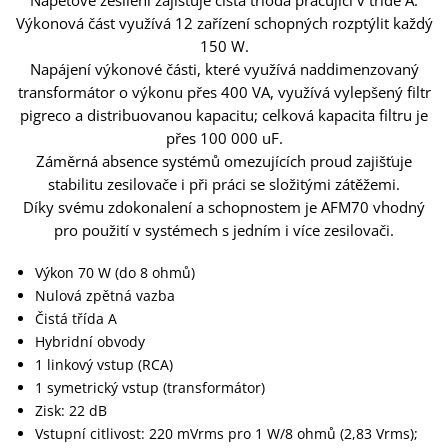
Napěťové zesílení zajišťuje čistá trioda pracující v třídě A.
Výkonová část využívá 12 zařízení schopných rozptýlit každý
150 W.
Napájení výkonové části, které využívá naddimenzovaný
transformátor o výkonu přes 400 VA, využívá vylepšený filtr
pigreco a distribuovanou kapacitu; celková kapacita filtru je
přes 100 000 uF.
Záměrná absence systémů omezujících proud zajišťuje
stabilitu zesilovače i při práci se složitými zátěžemi.
Díky svému zdokonalení a schopnostem je AFM70 vhodný
pro použití v systémech s jedním i více zesilovači.
Výkon 70 W (do 8 ohmů)
Nulová zpětná vazba
Čistá třída A
Hybridní obvody
1 linkový vstup (RCA)
1 symetrický vstup (transformátor)
Zisk: 22 dB
Vstupní citlivost: 220 mVrms pro 1 W/8 ohmů (2,83 Vrms);