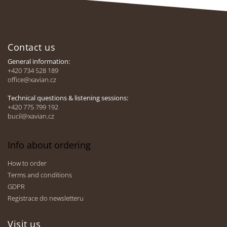
F
o
Contact us
o
t
General information:
e
+420 734 528 189
office@xavian.cz
r
Technical questions & listening sessions:
+420 775 799 192
bucil@xavian.cz
Info about ordering
How to order
Terms and conditions
GDPR
Registrace do newsletteru
Visit us