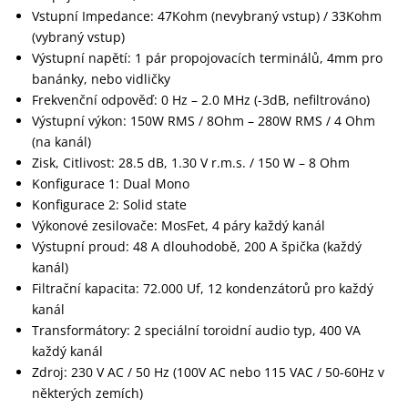
Vstupní Impedance: 47Kohm (nevybraný vstup) / 33Kohm
(vybraný vstup)
Výstupní napětí: 1 pár propojovacích terminálů, 4mm pro
banánky, nebo vidličky
Frekvenční odpověď: 0 Hz – 2.0 MHz (-3dB, nefiltrováno)
Výstupní výkon: 150W RMS / 8Ohm – 280W RMS / 4 Ohm
(na kanál)
Zisk, Citlivost: 28.5 dB, 1.30 V r.m.s. / 150 W – 8 Ohm
Konfigurace 1: Dual Mono
Konfigurace 2: Solid state
Výkonové zesilovače: MosFet, 4 páry každý kanál
Výstupní proud: 48 A dlouhodobě, 200 A špička (každý
kanál)
Filtrační kapacita: 72.000 Uf, 12 kondenzátorů pro každý
kanál
Transformátory: 2 speciální toroidní audio typ, 400 VA
každý kanál
Zdroj: 230 V AC / 50 Hz (100V AC nebo 115 VAC / 50-60Hz v
některých zemích)