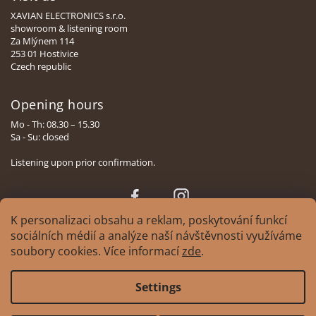
XAVIAN ELECTRONICS s.r.o.
showroom & listening room
Za Mlýnem 114
253 01 Hostivice
Czech republic
Opening hours
Mo - Th: 08.30 – 15.30
Sa - Su: closed
Listening upon prior confirmation.
Face
Insta
book
gram
K personalizaci obsahu a reklam, poskytování funkcí
sociálních médií a analýze naší návštěvnosti využíváme
soubory cookies. Více informací
zde
.
Copyright 2026
XAVIAN | česká manufaktura reprosoustav
. All rights
Settings
reserved.
Edit cookie settings