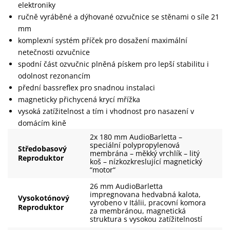
elektroniky
ručně vyráběné a dýhované ozvučnice se stěnami o síle 21
mm
komplexní systém příček pro dosažení maximální
netečnosti ozvučnice
spodní část ozvučnic plněná pískem pro lepší stabilitu i
odolnost rezonancím
přední bassreflex pro snadnou instalaci
magneticky přichycená krycí mřížka
vysoká zatížitelnost a tím i vhodnost pro nasazení v
domácím kině
2x 180 mm AudioBarletta –
speciální polypropylenová
Středobasový
membrána – měkký vrchlík – litý
Reproduktor
koš – nízkozkreslující magnetický
“motor“
26 mm AudioBarletta
impregnovana hedvabná kalota,
Vysokotónový
vyrobeno v Itálii, pracovní komora
Reproduktor
za membránou, magnetická
struktura s vysokou zatížitelností