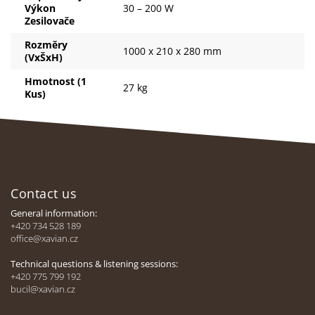
Výkon
30 – 200 W
Zesilovače
Rozměry
1000 x 210 x 280 mm
(VxŠxH)
Hmotnost (1
27 kg
Kus)
F
o
Contact us
o
t
General information:
e
+420 734 528 189
office@xavian.cz
r
Technical questions & listening sessions:
+420 775 799 192
bucil@xavian.cz