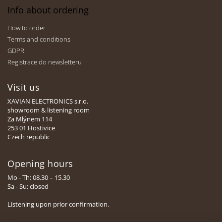
Info about ordering
How to order
Terms and conditions
GDPR
Registrace do newsletteru
Visit us
XAVIAN ELECTRONICS s.r.o.
showroom & listening room
Za Mlýnem 114
253 01 Hostivice
Czech republic
Opening hours
Mo - Th: 08.30 – 15.30
Sa - Su: closed
Listening upon prior confirmation.