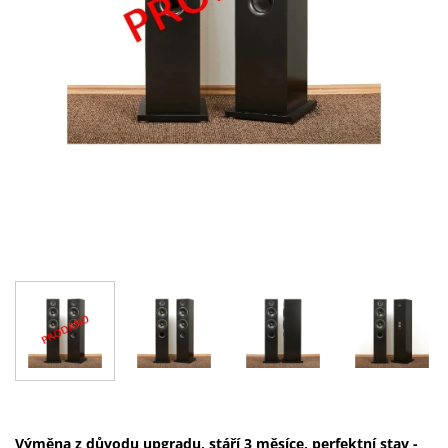
Výměna z důvodu upgradu, stáří 3 měsíce, perfektní stav -