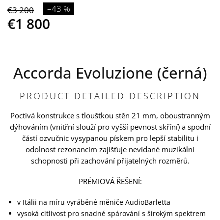
–43 %
€3 200
€1 800
Accorda Evoluzione (černá)
PRODUCT DETAILED DESCRIPTION
Poctivá konstrukce s tloušťkou stěn 21 mm, oboustranným
dýhováním (vnitřní slouží pro vyšší pevnost skříní) a spodní
částí ozvučnic vysypanou pískem pro lepší stabilitu i
odolnost rezonancím zajišťuje nevídané muzikální
schopnosti při zachování přijatelných rozměrů.
PRÉMIOVÁ ŘEŠENÍ:
v Itálii na míru vyráběné měniče AudioBarletta
vysoká citlivost pro snadné spárování s širokým spektrem