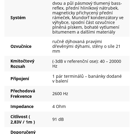
dvou a půl pásmový tlumený bass-
reflex, přední hliníkový nátrubek,
magneticky přichycený přední
Systém
rámeček, Mundorf kondenzátory ve
výhybce, spodní část ozvučnice
plněná pískem, bohaté vytlumení
bitumenem a dalšími materiály
ručně dýhovaná pravými
Ozvučnice
dřevěnými dýhami, stěny o síle 21
mm
Kmitočtový
(-3dB v referenční ose): 40 – 20000
Hz
Rozsah
1 pár terminálů – banánky dodané
Připojení
v balení
Přechodová
2600 Hz
Frekvence
Impedance
4 Ohm
Citlivost (
91 dB
2,83V / 1m )
Doporučený