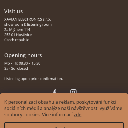
Visit us
XAVIAN ELECTRONICS s.r.o.
showroom & listening room
Za Mlýnem 114
253 01 Hostivice
Czech republic
Opening hours
Mo - Th: 08.30 – 15.30
Sa - Su: closed
Listening upon prior confirmation.
Face
Insta
book
gram
K personalizaci obsahu a reklam, poskytování funkcí
sociálních médií a analýze naší návštěvnosti využíváme
soubory cookies. Více informací
zde
.
Copyright 2026
XAVIAN | česká manufaktura reprosoustav
. All rights