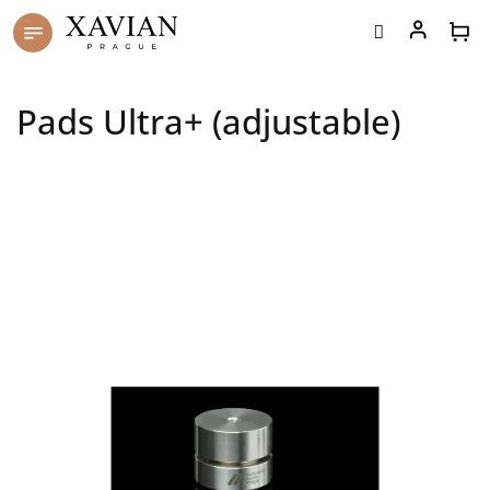
Skip
to
content
Pads Ultra+ (adjustable)