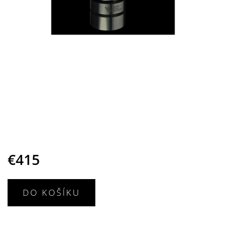
€415
DO KOŠÍKU