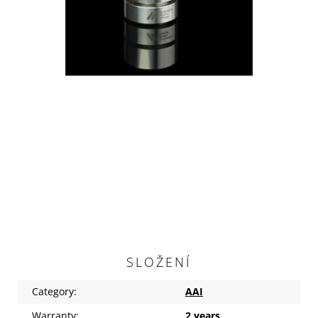
SLOŽENÍ
Category
:
AAI
Warranty
:
2 years