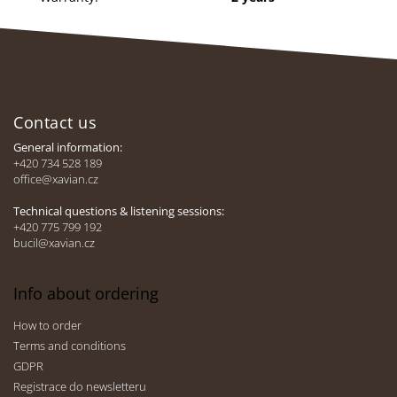
F
o
Contact us
o
t
General information:
e
+420 734 528 189
office@xavian.cz
r
Technical questions & listening sessions:
+420 775 799 192
bucil@xavian.cz
Info about ordering
How to order
Terms and conditions
GDPR
Registrace do newsletteru