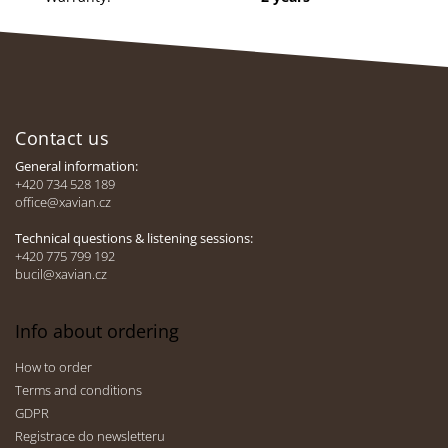
F
o
Contact us
o
t
General information:
e
+420 734 528 189
office@xavian.cz
r
Technical questions & listening sessions:
+420 775 799 192
bucil@xavian.cz
Info about ordering
How to order
Terms and conditions
GDPR
Registrace do newsletteru