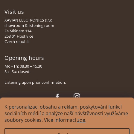
Visit us
XAVIAN ELECTRONICS s.r.o.
showroom & listening room
Za Mlýnem 114
253 01 Hostivice
Czech republic
Opening hours
Mo - Th: 08.30 – 15.30
Sa - Su: closed
Listening upon prior confirmation.
Face
Insta
book
gram
K personalizaci obsahu a reklam, poskytování funkcí
sociálních médií a analýze naší návštěvnosti využíváme
soubory cookies. Více informací
zde
.
Copyright 2026
XAVIAN | česká manufaktura reprosoustav
. All rights