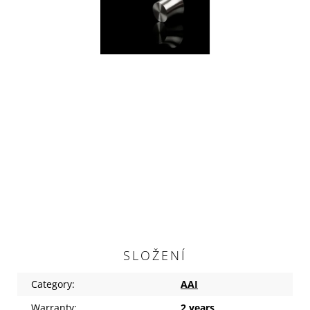
SLOŽENÍ
Category
:
AAI
Warranty
:
2 years