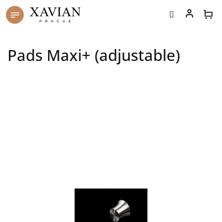
Skip
to
content
Pads Maxi+ (adjustable)