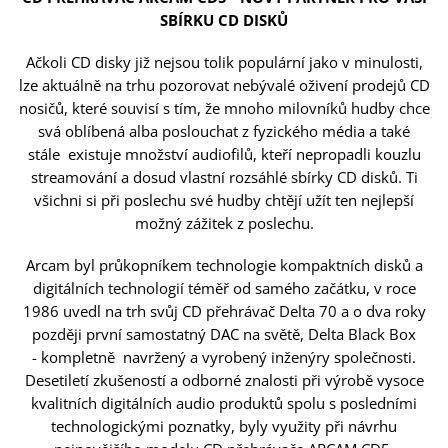
SBÍRKU CD DISKŮ
Ačkoli CD disky již nejsou tolik populární jako v minulosti,
lze aktuálně na trhu pozorovat nebývalé oživení prodejů CD
nosičů, které souvisí s tím, že mnoho milovníků hudby chce
svá oblíbená alba poslouchat z fyzického média a také
stále existuje množství audiofilů, kteří nepropadli kouzlu
streamování a dosud vlastní rozsáhlé sbírky CD disků. Ti
všichni si při poslechu své hudby chtějí užít ten nejlepší
možný zážitek z poslechu.
Arcam byl průkopníkem technologie kompaktních disků a
digitálních technologií téměř od samého začátku, v roce
1986 uvedl na trh svůj CD přehrávač Delta 70 a o dva roky
později první samostatný DAC na světě, Delta Black Box
- kompletně navržený a vyrobený inženýry společnosti.
Desetiletí zkušeností a odborné znalosti při výrobě vysoce
kvalitních digitálních audio produktů spolu s posledními
technologickými poznatky, byly využity při návrhu