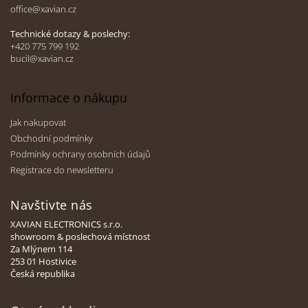
office@xavian.cz
í
Technické dotazy & poslechy:
+420 775 799 192
bucil@xavian.cz
Informace o nákupu
Jak nakupovat
Obchodní podmínky
Podmínky ochrany osobních údajů
Registrace do newsletteru
Navštivte nás
XAVIAN ELECTRONICS s.r.o.
showroom & poslechová místnost
Za Mlýnem 114
253 01 Hostivice
Česká republika