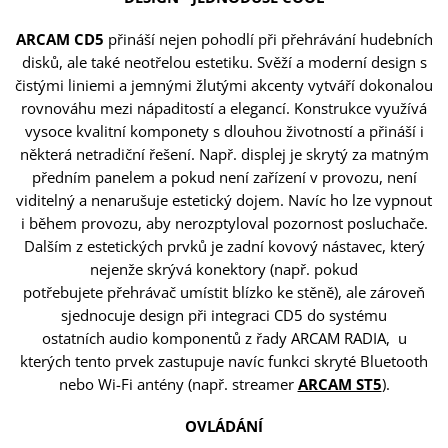
ARCAM CD5
přináší nejen pohodlí při přehrávání hudebních
disků, ale také neotřelou estetiku. Svěží a moderní design s
čistými liniemi a jemnými žlutými akcenty vytváří dokonalou
rovnováhu mezi nápaditostí a elegancí. Konstrukce využívá
vysoce kvalitní komponety s dlouhou životností a přináší i
některá netradiční řešení. Např. displej je skrytý za matným
předním panelem a pokud není zařízení v provozu, není
viditelný a nenarušuje estetický dojem. Navíc ho lze vypnout
i během provozu, aby nerozptyloval pozornost posluchače.
Dalším z estetických prvků je zadní kovový nástavec, který
nejenže skrývá konektory (např. pokud
potřebujete přehrávač umístit blízko ke stěně), ale zároveň
sjednocuje design při integraci CD5 do systému
ostatních audio komponentů z řady ARCAM RADIA, u
kterých tento prvek zastupuje navíc funkci skryté Bluetooth
nebo Wi-Fi antény (např. streamer
ARCAM ST5
).
OVLÁDÁNÍ