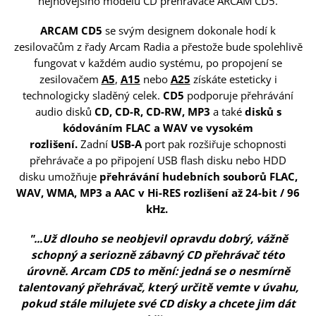
nejnovějšího modelu CD přehrávače ARCAM CD5.
ARCAM CD5
se svým designem dokonale hodí k
zesilovačům z řady Arcam Radia a přestože bude spolehlivě
fungovat v každém audio systému, po propojení se
zesilovačem
A5
,
A15
nebo
A25
získáte esteticky i
technologicky sladěný celek.
CD5
podporuje přehrávání
audio disků
CD, CD-R, CD-RW,
MP3
a také
disků s
kódováním FLAC a WAV ve vysokém
rozlišení.
Zadní
USB-A
port pak rozšiřuje schopnosti
přehrávače a po připojení USB flash disku nebo HDD
disku umožňuje
přehrávání hudebních souborů FLAC,
WAV, WMA, MP3 a AAC v Hi-RES rozlišení až 24-bit / 96
kHz.
"...Už dlouho se neobjevil opravdu dobrý, vážně
schopný a seriozně zábavný CD přehrávač této
úrovně. Arcam CD5 to mění: jedná se o nesmírně
talentovaný přehrávač, který určitě vemte v úvahu,
pokud stále milujete své CD disky a chcete jim dát