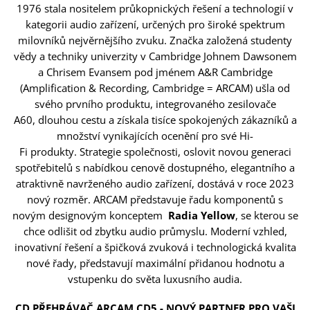
1976 stala nositelem průkopnických řešení a technologií v
kategorii audio zařízení, určených pro široké spektrum
milovníků nejvěrnějšího zvuku. Značka založená studenty
vědy a techniky univerzity v Cambridge Johnem Dawsonem
a Chrisem Evansem pod jménem A&R Cambridge
(Amplification & Recording, Cambridge = ARCAM) ušla od
svého prvního produktu, integrovaného zesilovače
A60, dlouhou cestu a získala tisíce spokojených zákazníků a
množství vynikajících ocenění pro své Hi-
Fi produkty. Strategie společnosti, oslovit novou generaci
spotřebitelů s nabídkou cenově dostupného, ​​elegantního a
atraktivně navrženého audio zařízení, dostává v roce 2023
nový rozměr. ARCAM představuje řadu komponentů s
novým designovým konceptem
Radia Yellow
, se kterou se
chce odlišit od zbytku audio průmyslu. Moderní vzhled,
inovativní řešení a špičková zvuková i technologická kvalita
nové řady, představují maximální přidanou hodnotu a
vstupenku do světa luxusního audia.
CD PŘEHRÁVAČ ARCAM CD5 - NOVÝ PARTNER PRO VAŠI