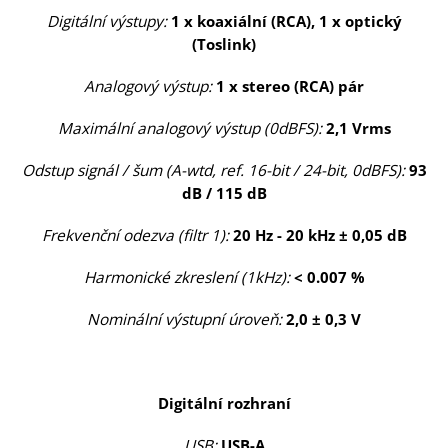
Digitální výstupy:
1 x koaxiální (RCA), 1 x optický
(Toslink)
Analogový výstup:
1 x stereo (RCA) pár
Maximální analogový výstup (0dBFS):
2,1 Vrms
Odstup signál / šum (A-wtd, ref. 16-bit / 24-bit, 0dBFS):
93
dB / 115 dB
Frekvenční odezva (filtr 1):
20 Hz - 20 kHz ± 0,05 dB
Harmonické zkreslení (1kHz):
< 0.007 %
Nominální výstupní úroveň:
2,0 ± 0,3 V
Digitální rozhraní
USB:
USB-A