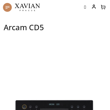
Přejít
na
obsah
Arcam CD5