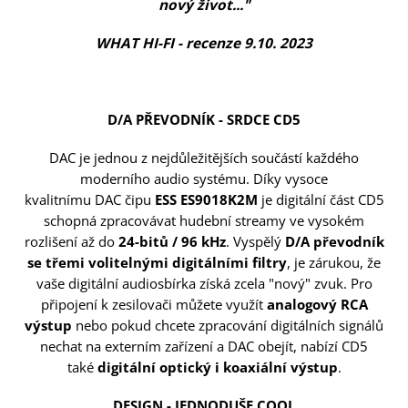
nový život..."
WHAT HI-FI - recenze 9.10. 2023
D/A PŘEVODNÍK - SRDCE CD5
DAC je jednou z nejdůležitějších součástí každého
moderního audio systému. Díky vysoce
kvalitnímu DAC čipu
ESS ES9018K2M
je digitální část CD5
schopná zpracovávat hudební streamy ve vysokém
rozlišení až do
24-bitů / 96 kHz
. Vyspělý
D/A převodník
se
třemi volitelnými digitálními filtry
, je zárukou, že
vaše digitální audiosbírka získá zcela "nový" zvuk. Pro
připojení k zesilovači můžete využít
analogový RCA
výstup
nebo pokud chcete zpracování digitálních signálů
nechat na externím zařízení a DAC obejít, nabízí CD5
také
digitální optický i koaxiální výstup
.
DESIGN - JEDNODUŠE COOL