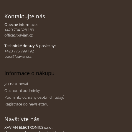
Z
á
Kontaktujte nás
p
a
Obecné informace:
t
+420 734 528 189
office@xavian.cz
í
Technické dotazy & poslechy:
+420 775 799 192
bucil@xavian.cz
Informace o nákupu
Jak nakupovat
Obchodní podmínky
Podmínky ochrany osobních údajů
Registrace do newsletteru
Navštivte nás
XAVIAN ELECTRONICS s.r.o.