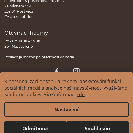
showroom & poslechová místnost
Za Mlýnem 114
253 01 Hostivice
Česká republika
Otevírací hodiny
Po - Čt: 08.30 – 15.30
So - Ne: zavřeno
Poslech je možný po předchozí dohodě.
Face
Insta
book
gram
K personalizaci obsahu a reklam, poskytování funkcí
sociálních médií a analýze naší návštěvnosti využíváme
soubory cookies. Více informací
zde
.
Copyright 2026
XAVIAN | česká manufaktura reprosoustav
. Všechna práva
Nastavení
vyhrazena.
Upravit nastavení cookies
Design
Tomáš Hlad
&
Shoptak.cz
. Platforma Shoptet.
Odmítnout
Souhlasím