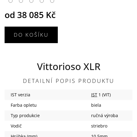
od
38 085 Kč
DO KOŠÍKU
Vittorioso XLR
DETAILNÍ POPIS PRODUKTU
IST verzia
IST
1 (VIT)
Farba opletu
biela
Typ produkcie
ručná výroba
Vodič
striebro
Hrúbka (mm)
10.5mm