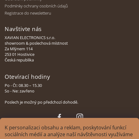
Podmínky ochrany osobních údajů
Registrace do newsletteru
Navštivte nás
XAVIAN ELECTRONICS s.r.o.
showroom & poslechová místnost
Za Mlýnem 114
253 01 Hostivice
Česká republika
Otevírací hodiny
Po - Čt: 08.30 – 15.30
So - Ne: zavřeno
Poslech je možný po předchozí dohodě.
Face
Insta
book
gram
K personalizaci obsahu a reklam, poskytování funkcí
sociálních médií a analýze naší návštěvnosti využíváme