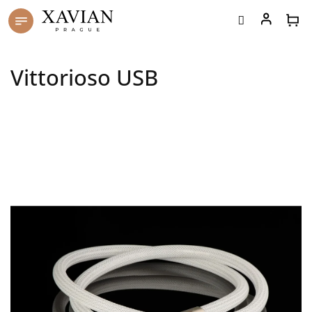
Přejít
na
obsah
Vittorioso USB