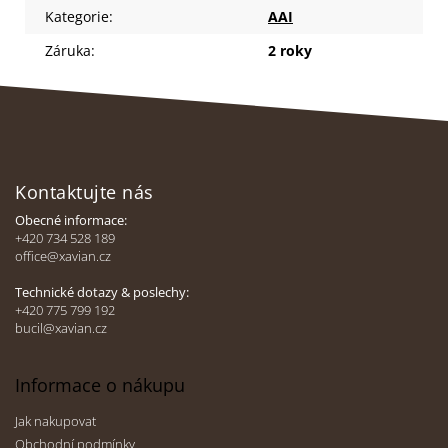
Kategorie
:
AAI
Záruka
:
2 roky
Z
á
Kontaktujte nás
p
a
Obecné informace:
t
+420 734 528 189
office@xavian.cz
í
Technické dotazy & poslechy:
+420 775 799 192
bucil@xavian.cz
Informace o nákupu
Jak nakupovat
Obchodní podmínky