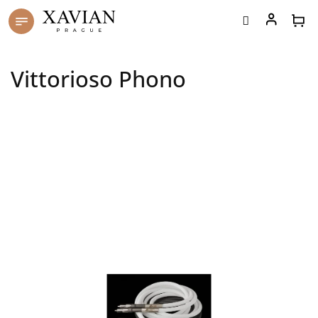
Přejít
na
obsah
Vittorioso Phono