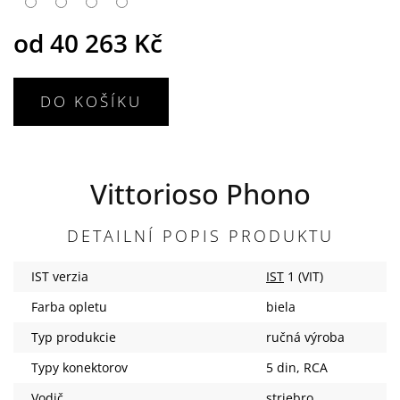
od
40 263 Kč
DO KOŠÍKU
Vittorioso Phono
DETAILNÍ POPIS PRODUKTU
IST verzia
IST
1 (VIT)
Farba opletu
biela
Typ produkcie
ručná výroba
Typy konektorov
5 din, RCA
Vodič
striebro