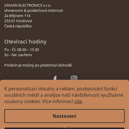
XAVIAN ELECTRONICS s.r.o.
showroom & poslechová místnost
Za Mlýnem 114
253 01 Hostivice
Česká republika
Otevírací hodiny
Po - Čt: 08.30 – 15.30
So - Ne: zavřeno
Poslech je možný po předchozí dohodě.
Face
Insta
book
gram
K personalizaci obsahu a reklam, poskytování funkcí
sociálních médií a analýze naší návštěvnosti využíváme
soubory cookies. Více informací
zde
.
Copyright 2026
XAVIAN | česká manufaktura reprosoustav
. Všechna práva
Nastavení
vyhrazena.
Upravit nastavení cookies