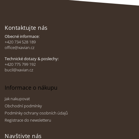
Z
á
Kontaktujte nás
p
a
Obecné informace:
t
+420 734 528 189
office@xavian.cz
í
Technické dotazy & poslechy:
+420 775 799 192
bucil@xavian.cz
Informace o nákupu
Jak nakupovat
Obchodní podmínky
Podmínky ochrany osobních údajů
Registrace do newsletteru
Navštivte nás