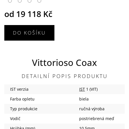
od
19 118 Kč
DO KOŠÍKU
Vittorioso Coax
DETAILNÍ POPIS PRODUKTU
IST verzia
IST
1 (VIT)
Farba opletu
biela
Typ produkcie
ručná výroba
Vodič
postriebrená meď
Hrúbka (mm)
10.5mm