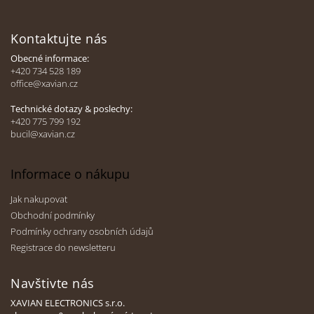
Z
á
Kontaktujte nás
p
a
Obecné informace:
t
+420 734 528 189
office@xavian.cz
í
Technické dotazy & poslechy:
+420 775 799 192
bucil@xavian.cz
Informace o nákupu
Jak nakupovat
Obchodní podmínky
Podmínky ochrany osobních údajů
Registrace do newsletteru
Navštivte nás
XAVIAN ELECTRONICS s.r.o.