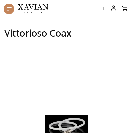
Přejít
na
obsah
Vittorioso Coax