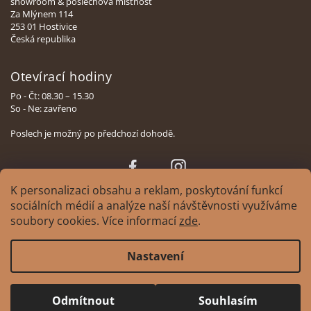
showroom & poslechová místnost
Za Mlýnem 114
253 01 Hostivice
Česká republika
Otevírací hodiny
Po - Čt: 08.30 – 15.30
So - Ne: zavřeno
Poslech je možný po předchozí dohodě.
Face
Insta
book
gram
K personalizaci obsahu a reklam, poskytování funkcí
sociálních médií a analýze naší návštěvnosti využíváme
soubory cookies. Více informací
zde
.
Copyright 2026
XAVIAN | česká manufaktura reprosoustav
. Všechna práva
Nastavení
vyhrazena.
Upravit nastavení cookies
Design
Tomáš Hlad
&
Shoptak.cz
. Platforma Shoptet.
Odmítnout
Souhlasím