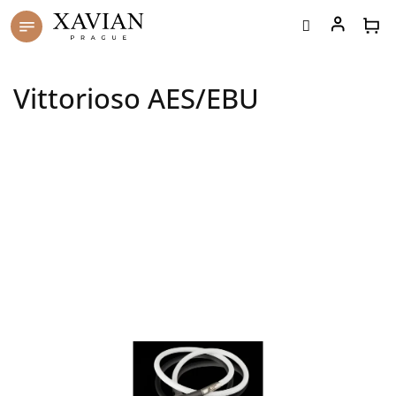
Přejít
na
obsah
Vittorioso AES/EBU