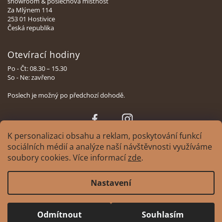
showroom & poslechová místnost
Za Mlýnem 114
253 01 Hostivice
Česká republika
Otevírací hodiny
Po - Čt: 08.30 – 15.30
So - Ne: zavřeno
Poslech je možný po předchozí dohodě.
Face
Insta
book
gram
K personalizaci obsahu a reklam, poskytování funkcí
sociálních médií a analýze naší návštěvnosti využíváme
soubory cookies. Více informací
zde
.
Copyright 2026
XAVIAN | česká manufaktura reprosoustav
. Všechna práva
Nastavení
vyhrazena.
Upravit nastavení cookies
Design
Tomáš Hlad
&
Shoptak.cz
. Platforma Shoptet.
Odmítnout
Souhlasím