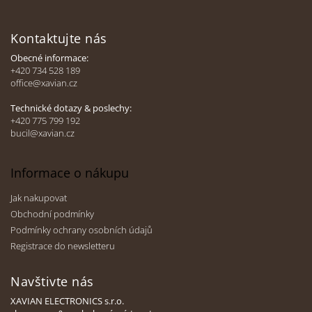
Z
á
Kontaktujte nás
p
a
Obecné informace:
t
+420 734 528 189
office@xavian.cz
í
Technické dotazy & poslechy:
+420 775 799 192
bucil@xavian.cz
Informace o nákupu
Jak nakupovat
Obchodní podmínky
Podmínky ochrany osobních údajů
Registrace do newsletteru
Navštivte nás
XAVIAN ELECTRONICS s.r.o.