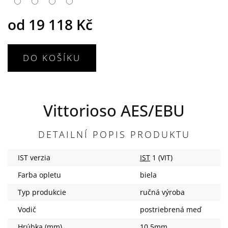
od
19 118 Kč
DO KOŠÍKU
Vittorioso AES/EBU
DETAILNÍ POPIS PRODUKTU
IST verzia
IST
1 (VIT)
Farba opletu
biela
Typ produkcie
ručná výroba
Vodič
postriebrená meď
Hrúbka (mm)
10.5mm