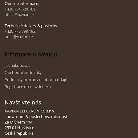
a
Obecné informace:
t
+420 734 528 189
office@xavian.cz
í
Technické dotazy & poslechy:
+420 775 799 192
bucil@xavian.cz
Informace o nákupu
Jak nakupovat
Obchodní podmínky
Podmínky ochrany osobních údajů
Registrace do newsletteru
Navštivte nás
XAVIAN ELECTRONICS s.r.o.
showroom & poslechová místnost
Za Mlýnem 114
253 01 Hostivice
Česká republika