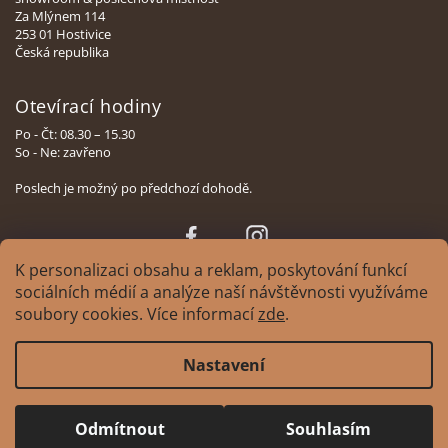
Za Mlýnem 114
253 01 Hostivice
Česká republika
Otevírací hodiny
Po - Čt: 08.30 – 15.30
So - Ne: zavřeno
Poslech je možný po předchozí dohodě.
Face
Insta
book
gram
K personalizaci obsahu a reklam, poskytování funkcí
sociálních médií a analýze naší návštěvnosti využíváme
soubory cookies. Více informací
zde
.
Copyright 2026
XAVIAN | česká manufaktura reprosoustav
. Všechna práva
Nastavení
vyhrazena.
Upravit nastavení cookies
Design
Tomáš Hlad
&
Shoptak.cz
. Platforma Shoptet.
Odmítnout
Souhlasím