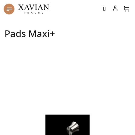
Přejít
na
obsah
Pads Maxi+