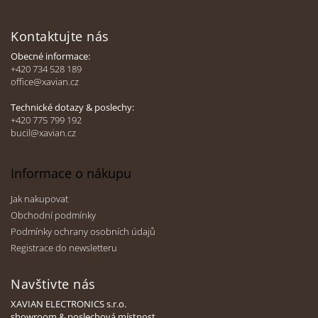
Z
á
Kontaktujte nás
p
a
Obecné informace:
t
+420 734 528 189
office@xavian.cz
í
Technické dotazy & poslechy:
+420 775 799 192
bucil@xavian.cz
Informace o nákupu
Jak nakupovat
Obchodní podmínky
Podmínky ochrany osobních údajů
Registrace do newsletteru
Navštivte nás
XAVIAN ELECTRONICS s.r.o.
showroom & poslechová místnost