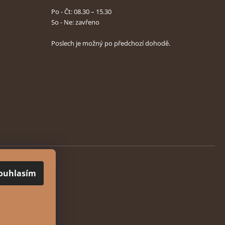
Po - Čt: 08.30 – 15.30
So - Ne: zavřeno
Poslech je možný po předchozí dohodě.
ouhlasím
hrazena.