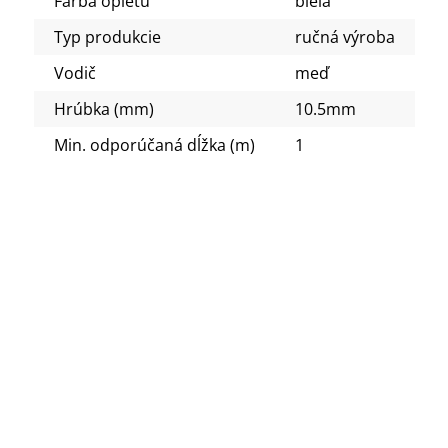
Farba opletu
biela
Typ produkcie
ručná výroba
Vodič
meď
Hrúbka (mm)
10.5mm
Min. odporúčaná dĺžka (m)
1