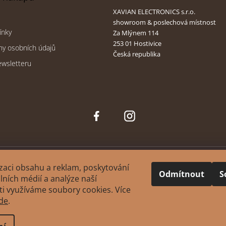
XAVIAN ELECTRONICS s.r.o.
showroom & poslechová místnost
ínky
Za Mlýnem 114
253 01 Hostivice
ny osobních údajů
Česká republika
ewsletteru
Face
Inst
boo
agra
k
m
zaci obsahu a reklam, poskytování
Odmítnout
S
álních médií a analýze naší
i využíváme soubory cookies. Více
ght 2026
XAVIAN | česká manufaktura reprosoustav
. Všechna práva vy
de
.
Upravit nastavení cookies
Design
&
. Platforma Shoptet.
Tomáš Hlad
Shoptak.cz