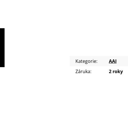
Kategorie
:
AAI
Záruka
:
2 roky