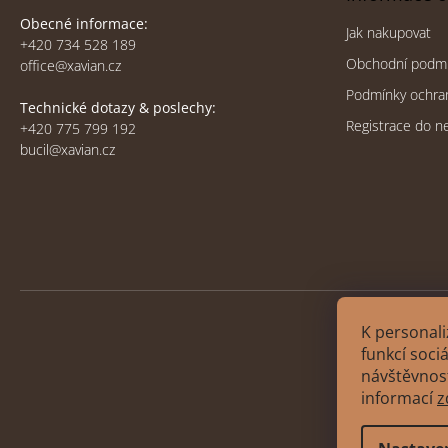
Obecné informace:
Jak nakupovat
+420 734 528 189
Obchodní podm
office@xavian.cz
Podmínky ochra
Technické dotazy & poslechy:
Registrace do n
+420 775 799 192
bucil@xavian.cz
K personali
funkcí soci
návštěvnost
Copyri
informací
z