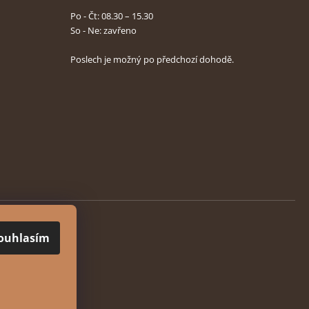
Po - Čt: 08.30 – 15.30
So - Ne: zavřeno
Poslech je možný po předchozí dohodě.
ouhlasím
hrazena.