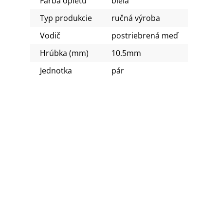
Farba opletu
biela
Typ produkcie
ručná výroba
Vodič
postriebrená meď
Hrúbka (mm)
10.5mm
Jednotka
pár