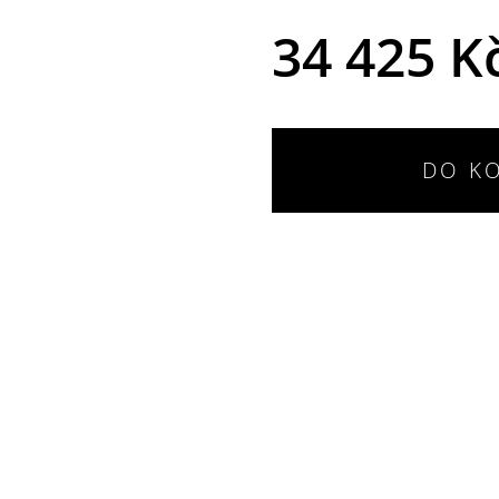
34 425 K
DO K