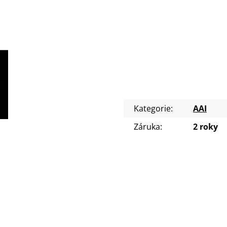
Kategorie
:
AAI
Záruka
:
2 roky