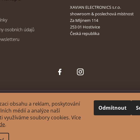
XAVIAN ELECTRONICS s.r.o.
showroom & poslechová místnost
ínky
Za Mlýnem 114
253 01 Hostivice
ny osobních údajů
Česká republika
ewsletteru
Face
Inst
boo
agra
k
m
zaci obsahu a reklam, poskytování
Odmítnout
S
álních médií a analýze naší
i využíváme soubory cookies. Více
ght 2026
XAVIAN | česká manufaktura reprosoustav
. Všechna práva vy
de
.
Upravit nastavení cookies
Design
&
. Platforma Shoptet.
Tomáš Hlad
Shoptak.cz