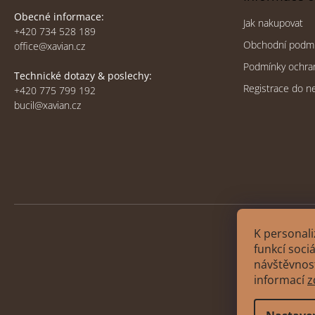
Obecné informace:
Jak nakupovat
+420 734 528 189
Obchodní podm
office@xavian.cz
Podmínky ochra
Technické dotazy & poslechy:
Registrace do n
+420 775 799 192
bucil@xavian.cz
K personali
funkcí soci
návštěvnost
Copyri
informací
z