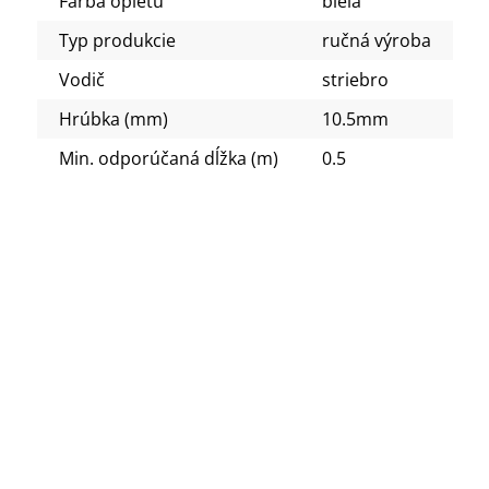
Farba opletu
biela
Typ produkcie
ručná výroba
Vodič
striebro
Hrúbka (mm)
10.5mm
Min. odporúčaná dĺžka (m)
0.5