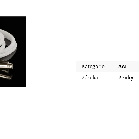
Kategorie
:
AAI
Záruka
:
2 roky