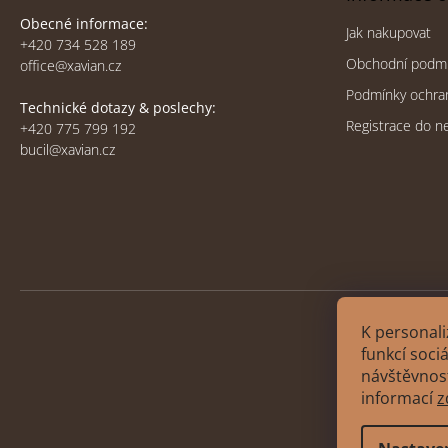
Obecné informace:
Jak nakupovat
+420 734 528 189
Obchodní podm
office@xavian.cz
Podmínky ochra
Technické dotazy & poslechy:
Registrace do n
+420 775 799 192
bucil@xavian.cz
K personali
funkcí soci
návštěvnost
Copyri
informací
z