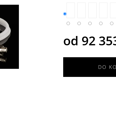
od
92 35
DO K