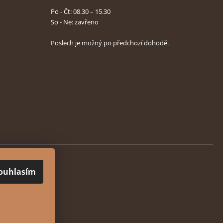
Po - Čt: 08.30 – 15.30
So - Ne: zavřeno
Poslech je možný po předchozí dohodě.
ouhlasím
hrazena.