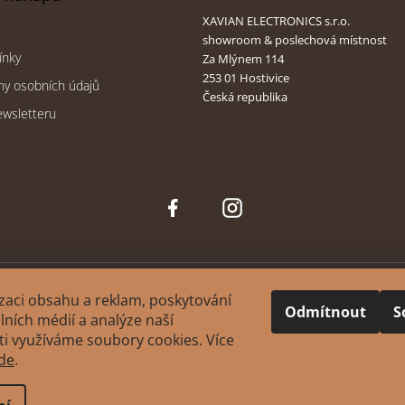
XAVIAN ELECTRONICS s.r.o.
showroom & poslechová místnost
ínky
Za Mlýnem 114
253 01 Hostivice
ny osobních údajů
Česká republika
ewsletteru
Face
Inst
boo
agra
k
m
zaci obsahu a reklam, poskytování
Odmítnout
S
álních médií a analýze naší
i využíváme soubory cookies. Více
ght 2026
XAVIAN | česká manufaktura reprosoustav
. Všechna práva vy
de
.
Upravit nastavení cookies
Design
&
. Platforma Shoptet.
Tomáš Hlad
Shoptak.cz